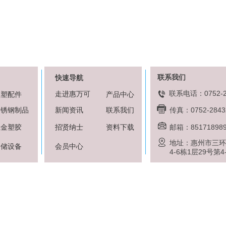
联系我们
快速导航
联系电话：0752-2
走
进惠万可
注塑配件
产品中心
不锈钢制品
新闻资讯
联系我们
传真：07
52-2843
五金塑胶
招贤纳士
资料下载
邮箱
：85171898
地址：惠州市三环
仓储设备
会员中心
4-6栋1层29号第4
opyright © 2013-2016
粤ICP备16046580号
惠州市惠万可机电工程有限公司 版权所