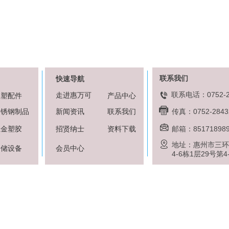
联系我们
快速导航
联系电话：0752-2
走
进惠万可
注塑配件
产品中心
不锈钢制品
新闻资讯
联系我们
传真：07
52-2843
五金塑胶
招贤纳士
资料下载
邮箱
：85171898
地址：惠州市三环
仓储设备
会员中心
4-6栋1层29号第4
opyright © 2013-2016
粤ICP备16046580号
惠州市惠万可机电工程有限公司 版权所